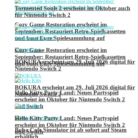
Tormented Souls 2 erscheint im Oktober auch
für Nintendo Switch 2
Cozy Game Restoration erscheint im
September: Restauriert Retro-Spielkassetten
und baut Eure Spielesammlung auf
Cozy Game Restoration erscheint im
September: Restauriert Retro-Spielkassetten
BOKURA erscheint am 29. Juli 2026 digital für
und baut Eure Spielesammlung auf
Nintendo Switch 2
BOKURA erscheint am 29. Juli 2026 digital für
Hello Kitty Party Land: Neues Partyspiel
Nintendo Switch 2
erscheint im Oktober für Nintendo Switch 2
und Switch
Hello Kitty Party Land: Neues Partyspiel
erscheint im Oktober für Nintendo Switch 2
Boba Cafe Simulator ist ab sofort auf Steam
und Switch
erhältlich