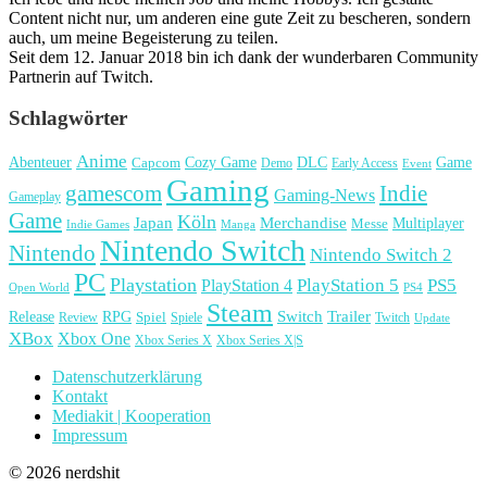
Content nicht nur, um anderen eine gute Zeit zu bescheren, sondern
auch, um meine Begeisterung zu teilen.
Seit dem 12. Januar 2018 bin ich dank der wunderbaren Community
Partnerin auf Twitch.
Schlagwörter
Anime
Cozy Game
Game
Abenteuer
DLC
Capcom
Demo
Early Access
Event
Gaming
gamescom
Indie
Gaming-News
Gameplay
Game
Köln
Japan
Merchandise
Multiplayer
Messe
Indie Games
Manga
Nintendo Switch
Nintendo
Nintendo Switch 2
PC
Playstation
PlayStation 4
PlayStation 5
PS5
Open World
PS4
Steam
Release
RPG
Switch
Trailer
Spiel
Spiele
Twitch
Review
Update
XBox
Xbox One
Xbox Series X
Xbox Series X|S
Datenschutzerklärung
Kontakt
Mediakit | Kooperation
Impressum
© 2026 nerdshit