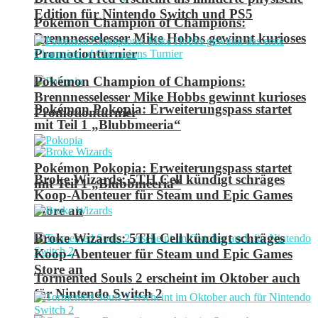
Edition für Nintendo Switch und PS5
Pokémon Champion of Champions:
Brennnesselesser Mike Hobbs gewinnt kurioses
Promotionturnier
Pokémon Champion of Champions:
Brennnesselesser Mike Hobbs gewinnt kurioses
Pokémon Pokopia: Erweiterungspass startet
Promotionturnier
mit Teil 1 „Blubbmeeria“
Pokémon Pokopia: Erweiterungspass startet
Broke Wizards: 5TH Cell kündigt schräges
mit Teil 1 „Blubbmeeria“
Koop-Abenteuer für Steam und Epic Games
Store an
Broke Wizards: 5TH Cell kündigt schräges
Koop-Abenteuer für Steam und Epic Games
Store an
Tormented Souls 2 erscheint im Oktober auch
für Nintendo Switch 2