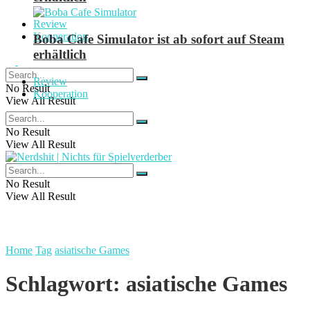
Review
Kooperation
Boba Cafe Simulator ist ab sofort auf Steam
erhältlich
Review
No Result
Kooperation
View All Result
No Result
View All Result
No Result
View All Result
Home
Tag
asiatische Games
Schlagwort:
asiatische Games