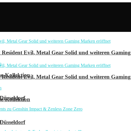
Resident Evil, Metal Gear Solid und weiteren Gaming
se-Kollektion
Resident Evil, Metal Gear Solid und weiteren Gaming
 Düsseldorf
se-Kollektion
n
 Düsseldorf