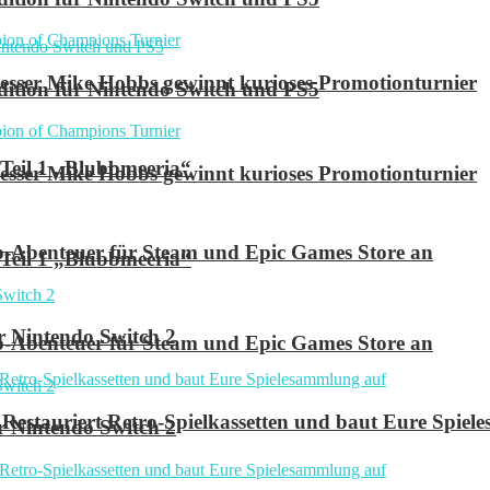
ser Mike Hobbs gewinnt kurioses Promotionturnier
 Edition für Nintendo Switch und PS5
 Teil 1 „Blubbmeeria“
ser Mike Hobbs gewinnt kurioses Promotionturnier
p-Abenteuer für Steam und Epic Games Store an
 Teil 1 „Blubbmeeria“
r Nintendo Switch 2
p-Abenteuer für Steam und Epic Games Store an
Restauriert Retro-Spielkassetten und baut Eure Spie
r Nintendo Switch 2