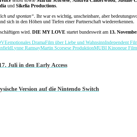
rence
selbst sowie
Martin Scorsese
,
Andrea Calderwood
,
Justine C
dia
und
Sikelia Productions
.
lich und spontan“
. Ihr war es wichtig, unscheinbare, aber bedeutungs
 und sich in den Höhen und Tiefen einer Partnerschaft wiedererkennen.
eschäftigen wird.
DIE MY LOVE
startet bundesweit am
13. Novembe
OVE
emotionales Drama
Film über Liebe und Wahnsinn
Independent Fil
nfield
Lynne Ramsay
Martin Scorsese Produktion
MUBI Kino
neue Film
7. Juli in den Early Access
ysische Version auf die Nintendo Switch