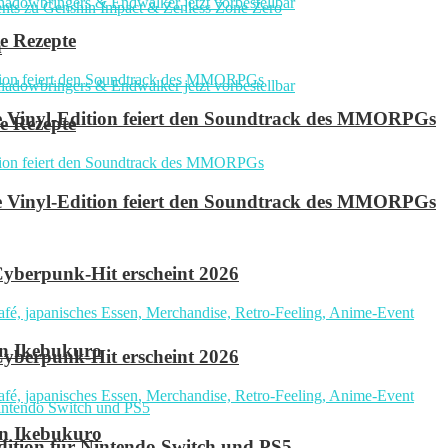
e Rezepte
n
ve Vinyl-Edition feiert den Soundtrack des MMORPGs
e Rezepte
ve Vinyl-Edition feiert den Soundtrack des MMORPGs
yberpunk-Hit erscheint 2026
in Ikebukuro
yberpunk-Hit erscheint 2026
in Ikebukuro
 Edition für Nintendo Switch und PS5