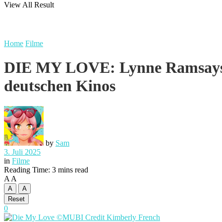
View All Result
Home
Filme
DIE MY LOVE: Lynne Ramsays i
deutschen Kinos
by
Sam
3. Juli 2025
in
Filme
Reading Time: 3 mins read
A
A
A
A
Reset
0