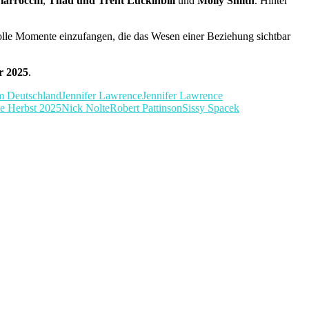
iarrocchi
,
Thad und Trent Luckinbill
und
Molly Smith
. Hinter
volle Momente einzufangen, die das Wesen einer Beziehung sichtbar
r 2025
.
m Deutschland
Jennifer Lawrence
Jennifer Lawrence
e Herbst 2025
Nick Nolte
Robert Pattinson
Sissy Spacek