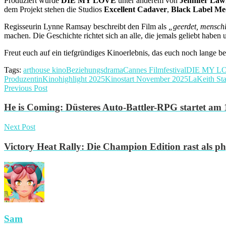
Produziert wurde
DIE MY LOVE
unter anderem von
Jennifer Law
dem Projekt stehen die Studios
Excellent Cadaver
,
Black Label Me
Regisseurin Lynne Ramsay beschreibt den Film als
„geerdet, mensch
machen. Die Geschichte richtet sich an alle, die jemals geliebt haben
Freut euch auf ein tiefgründiges Kinoerlebnis, das euch noch lange b
Tags:
arthouse kino
Beziehungsdrama
Cannes Filmfestival
DIE MY L
Produzentin
Kinohighlight 2025
Kinostart November 2025
LaKeith Sta
Previous Post
He is Coming: Düsteres Auto-Battler-RPG startet am 1
Next Post
Victory Heat Rally: Die Champion Edition rast als ph
Sam