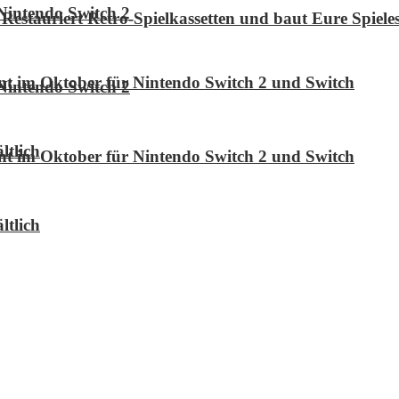
Nintendo Switch 2
Restauriert Retro-Spielkassetten und baut Eure Spie
int im Oktober für Nintendo Switch 2 und Switch
Nintendo Switch 2
ltlich
int im Oktober für Nintendo Switch 2 und Switch
ltlich